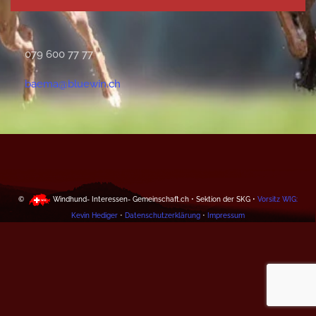
079 600 77 77
baema@bluewin.ch
©
Windhund- Interessen- Gemeinschaft.ch • Sektion der SKG •
Vorsitz WIG:
Kevin Hediger
•
Datenschutzerklärung
•
Impressum