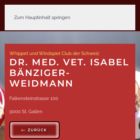
Zum Hauptinhalt springen
Whippet und Windspiel Club der Schweiz
DR. MED. VET. ISABEL
BÄNZIGER-
WEIDMANN
Falkensteinstrasse 100
9000 St. Gallen
ZURÜCK